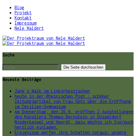
Blog
Projekt
Kontakt
Impressum
Nele Waldert
Suche
Neueste Beiträge
Jane`s Walk im Linksrheinischen
heute in der Rheinischen Post : schöner
Zeitungsartikel von Frau Götz über die Eröffnung
im Cecilien-Gymnasium
Am Donnerstag, den 26.9. eröffnen 2 Ausstellungen
des Künstlers Thomas Bernstein in Düsseldorf
Niederkassel und Heerdt, dazu möchte ich Sie/euch
herzlich einladen.
Ereignisse werfen ihre Schatten voraus: unsere