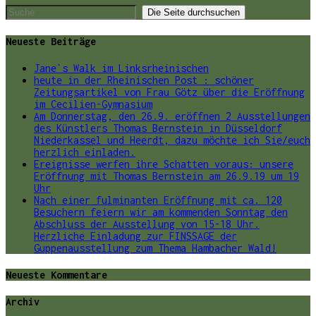
Neueste Beiträge
Jane`s Walk im Linksrheinischen
heute in der Rheinischen Post : schöner
Zeitungsartikel von Frau Götz über die Eröffnung
im Cecilien-Gymnasium
Am Donnerstag, den 26.9. eröffnen 2 Ausstellungen
des Künstlers Thomas Bernstein in Düsseldorf
Niederkassel und Heerdt, dazu möchte ich Sie/euch
herzlich einladen.
Ereignisse werfen ihre Schatten voraus: unsere
Eröffnung mit Thomas Bernstein am 26.9.19 um 19
Uhr
Nach einer fulminanten Eröffnung mit ca. 120
Besuchern feiern wir am kommenden Sonntag den
Abschluss der Ausstellung von 15-18 Uhr.
Herzliche Einladung zur FINSSAGE der
Guppenausstellung zum Thema Hambacher Wald!
Neueste Kommentare
Archiv