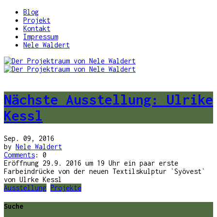
Blog
Projekt
Kontakt
Impressum
Nele Waldert
Nächste Ausstellung: Ulrike
Kessl
Sep. 09, 2016
by
Nele Waldert
Comments
: 0
Eröffnung 29.9. 2016 um 19 Uhr ein paar erste
Farbeindrücke von der neuen Textilskulptur `Syövest`
von Ulrke Kessl
Ausstellung
Projekte
Suche