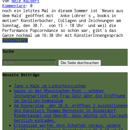
von
Nele Waldert
Kommentare
: 0
noch ein letztes Mal in diesem Sommer ist `Neues aus
dem Wald` geöffnet mit Anke Lohrer`s „ books in
motion“ Künstlerbücher, Collagen und Zeichnungen am
Sonntag, den 30.7. von 15 – 18 Uhr und weil die
Performance Popcorndance so schön war, gibt´s das
Ganze nochmal um 16:30 Uhr mit KünstlerInnengespräch
Ausstellung
Suche
Neueste Beiträge
Jane`s Walk im Linksrheinischen
heute in der Rheinischen Post : schöner
Zeitungsartikel von Frau Götz über die Eröffnung
im Cecilien-Gymnasium
Am Donnerstag, den 26.9. eröffnen 2 Ausstellungen
des Künstlers Thomas Bernstein in Düsseldorf
Niederkassel und Heerdt, dazu möchte ich Sie/euch
herzlich einladen.
Ereignisse werfen ihre Schatten voraus: unsere