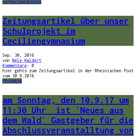
vorherige
nächste
Zeitungsartikel über unser
Schulprojekt im
Ceciliengymnasium
Sep. 30, 2016
von
Nele Waldert
Kommentare
: 0
hier gehts zum Zeitungsartikel in der Rheinischen Post
vom 30.9.2016
Projekte
am Sonntag, den 10.9.17 um
11:30 Uhr ist `Neues aus
dem Wald` Gastgeber für die
Abschlussveranstalltung von