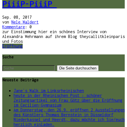
PiiiP-PiiiP
Sep. 08, 2017
von
Nele Waldert
Kommentare
: 0
zur Einstimmung hier ein schönes Interview von
Alexandra Wehrmann auf ihrem Blog theycallitkleinparis
und Fotos
Eröffnung
Suche
Neueste Beiträge
Jane`s Walk im Linksrheinischen
heute in der Rheinischen Post : schöner
Zeitungsartikel von Frau Götz über die Eröffnung
im Cecilien-Gymnasium
Am Donnerstag, den 26.9. eröffnen 2 Ausstellungen
des Künstlers Thomas Bernstein in Düsseldorf
Niederkassel und Heerdt, dazu möchte ich Sie/euch
herzlich einladen.