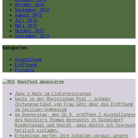
Oktober 2016
September 2016
August 2016
Juli 2016
März 2016
Oktober 2015
September 2015
Kategorien
Ausstellung
Eröffnung
Projekte
Newsfeed abonnieren
Jane`s Walk im Linksrheinischen
heute in der Rheinischen Post : schöner
Zeitungsartikel von Frau Götz über die Eröffnung
im Cecilien-Gymnasium
Am Donnerstag, den 26.9. eröffnen 2 Ausstellungen
des Künstlers Thomas Bernstein in Düsseldorf
Niederkassel und Heerdt, dazu möchte ich Sie/euch
herzlich einladen.
Ereignisse werfen ihre Schatten voraus: unsere