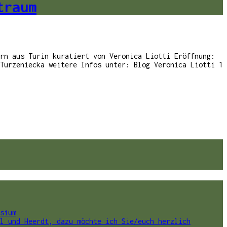
traum
rn aus Turin kuratiert von Veronica Liotti Eröffnung:
Turzeniecka weitere Infos unter: Blog Veronica Liotti 1
sium
l und Heerdt, dazu möchte ich Sie/euch herzlich