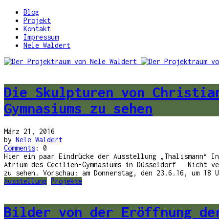
Blog
Projekt
Kontakt
Impressum
Nele Waldert
Die Skulpturen von Christia
Gymnasiums zu sehen
März 21, 2016
by
Nele Waldert
Comments
: 0
Hier ein paar Eindrücke der Ausstellung „Thalismann“ In
Atrium des Cecilien-Gymnasiums in Düsseldorf Nicht ver
zu sehen. Vorschau: am Donnerstag, den 23.6.16, um 18 U
Ausstellung
Projekte
Bilder von der Eröffnung de