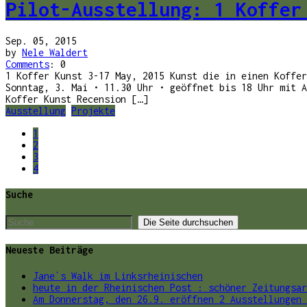
Pilot-Ausstellung: 1 Koffer
Sep. 05, 2015
by
Nele Waldert
Comments
: 0
1 Koffer Kunst 3-17 May, 2015 Kunst die in einen Koffer
Sonntag, 3. Mai • 11.30 Uhr • geöffnet bis 18 Uhr mit A
Koffer Kunst Recension […]
Ausstellung
Projekte
1
2
3
4
Suche
Neueste Beiträge
Jane`s Walk im Linksrheinischen
heute in der Rheinischen Post : schöner Zeitungsar
Am Donnerstag, den 26.9. eröffnen 2 Ausstellungen 