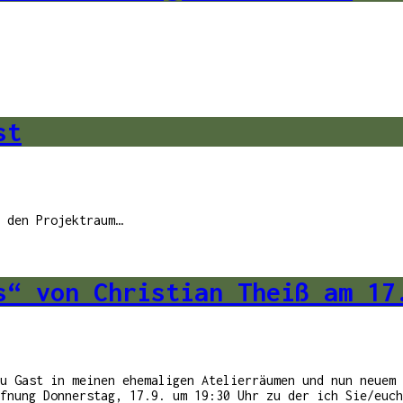
st
 den Projektraum…
s“ von Christian Theiß am 17
u Gast in meinen ehemaligen Atelierräumen und nun neuem 
fnung Donnerstag, 17.9. um 19:30 Uhr zu der ich Sie/euch