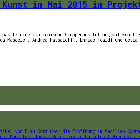
 Kunst im Mai 2015 im Projek
 passt: eine italienische Gruppenausstellung mit Künstle
da Mascolo , Andrea Massaioli , Enrico Tealdi und Gosia 
tikel von Frau Götz über die Eröffnung im Cecilien-Gymna
des Künstlers Thomas Bernstein in Düsseldorf Niederkasse